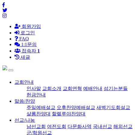
회원가입
로그인
FAQ
1:1문의
접속자
1
새글
교회안내
인사말
교회소개
교회연혁
예배안내
섬기는분들
헌금안내
말씀/찬양
주일예배설교
오후찬양예배설교
새벽기도회설교
샬롬찬양대
할렐루야찬양대
선교/나눔
남선교회
여전도회
다문화사역
국내선교
해외선교
군/학원선교